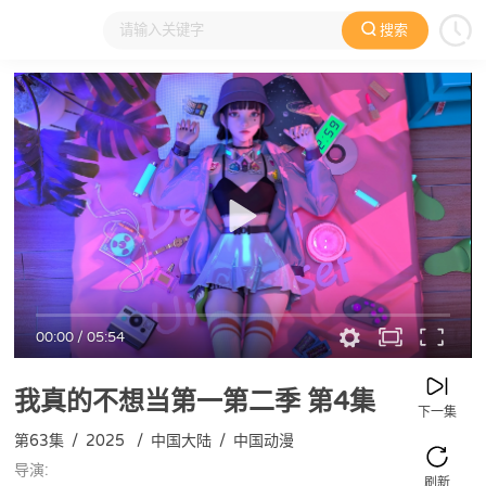
搜索
大家在看
日本动漫
国产动漫
欧美动漫
动漫电影
00:00
/
05:54
我真的不想当第一第二季
第4集
下一集
第63集
/
2025
/
中国大陆
/
中国动漫
导演:
刷新