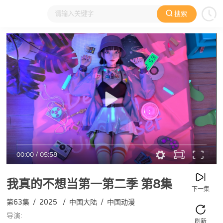
搜索
大家在看
日本动漫
国产动漫
欧美动漫
动漫电影
00:00
/
05:58
我真的不想当第一第二季
第8集
下一集
第63集
/
2025
/
中国大陆
/
中国动漫
导演:
刷新