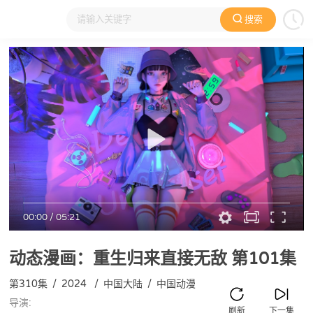
搜索
大家在看
日本动漫
国产动漫
欧美动漫
动漫电影
00:00
/
05:21
动态漫画：重生归来直接无敌
第101集
第310集
/
2024
/
中国大陆
/
中国动漫
导演:
刷新
下一集