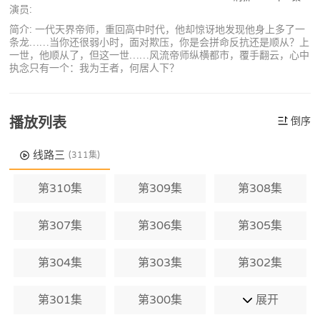
演员:
简介: 一代天界帝师，重回高中时代，他却惊讶地发现他身上多了一
条龙……当你还很弱小时，面对欺压，你是会拼命反抗还是顺从？上
一世，他顺从了，但这一世……风流帝师纵横都市，覆手翻云，心中
执念只有一个：我为王者，何居人下？
播放列表
倒序
线路三
(311集)
第310集
第309集
第308集
第307集
第306集
第305集
第304集
第303集
第302集
第301集
第300集
展开