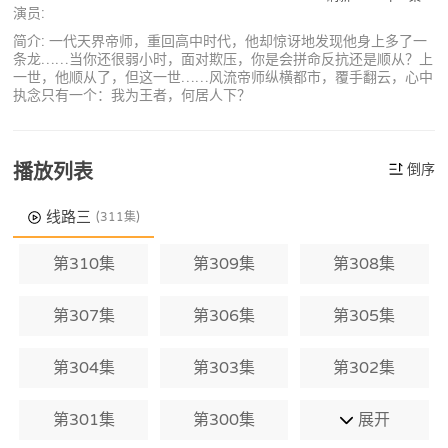
演员:
简介: 一代天界帝师，重回高中时代，他却惊讶地发现他身上多了一
条龙……当你还很弱小时，面对欺压，你是会拼命反抗还是顺从？上
一世，他顺从了，但这一世……风流帝师纵横都市，覆手翻云，心中
执念只有一个：我为王者，何居人下？
播放列表
倒序
线路三
(311集)
第310集
第309集
第308集
第307集
第306集
第305集
第304集
第303集
第302集
第301集
第300集
展开