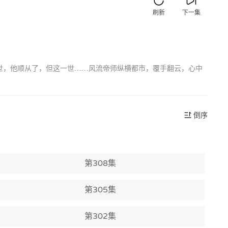
刷新
下一集
世，他顺从了，但这一世……风流帝师纵横都市，覆手翻云，心中
倒序
第308集
第305集
第302集