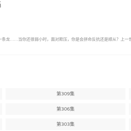
集
了一条龙……当你还很弱小时，面对欺压，你是会拼命反抗还是顺从？上一
第309集
第306集
第303集