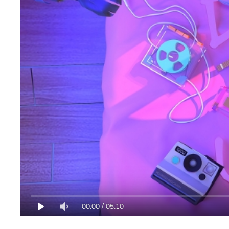
00:00
/
05:10