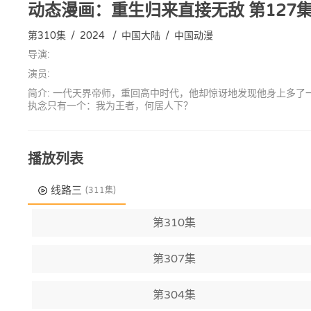
动态漫画：重生归来直接无敌
第127
第310集
/
2024
/
中国大陆
/
中国动漫
导演:
演员:
简介: 一代天界帝师，重回高中时代，他却惊讶地发现他身上多
执念只有一个：我为王者，何居人下？
播放列表
线路三
(311集)
第310集
第307集
第304集