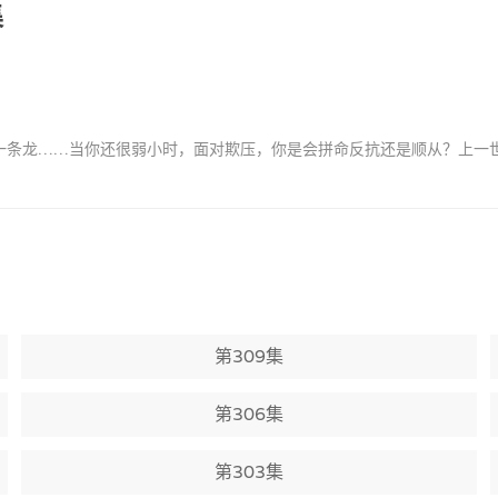
集
了一条龙……当你还很弱小时，面对欺压，你是会拼命反抗还是顺从？上一
第309集
第306集
第303集