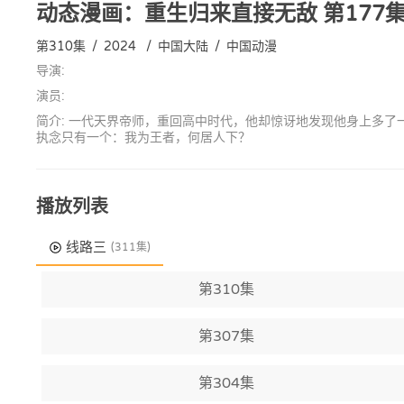
动态漫画：重生归来直接无敌
第177
第310集
/
2024
/
中国大陆
/
中国动漫
导演:
演员:
简介: 一代天界帝师，重回高中时代，他却惊讶地发现他身上多
执念只有一个：我为王者，何居人下？
播放列表
线路三
(311集)
第310集
第307集
第304集