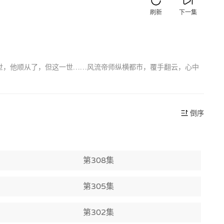
刷新
下一集
世，他顺从了，但这一世……风流帝师纵横都市，覆手翻云，心中
倒序
第308集
第305集
第302集