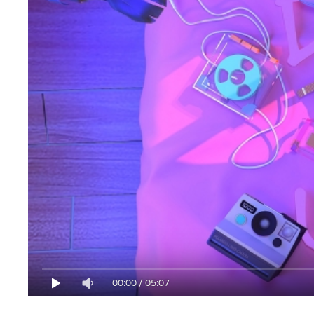
00:00
/
05:07