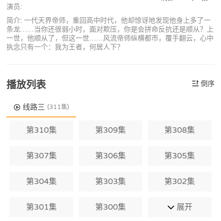
演员:
简介: 一代天界帝师，重回高中时代，他却惊讶地发现他身上多了一
条龙……当你还很弱小时，面对欺压，你是会拼命反抗还是顺从？上
一世，他顺从了，但这一世……风流帝师纵横都市，覆手翻云，心中
执念只有一个：我为王者，何居人下？
播放列表
倒序
线路三
(311集)
第310集
第309集
第308集
第307集
第306集
第305集
第304集
第303集
第302集
第301集
第300集
展开