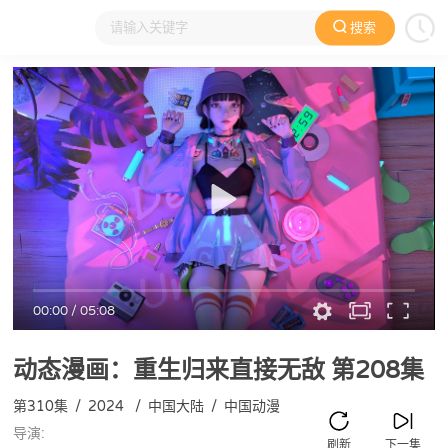
搜索
大家在看
日本动漫
国产动漫
欧美动漫
动漫电影
00:00
/
05:08
动态漫画：重生归来直接无敌
第208集
第310集
/
2024
/
中国大陆
/
中国动漫
导演:
刷新
下一集