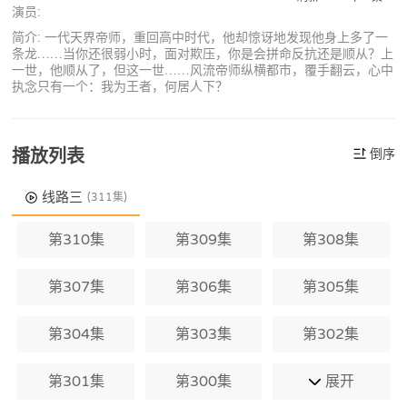
演员:
简介: 一代天界帝师，重回高中时代，他却惊讶地发现他身上多了一
条龙……当你还很弱小时，面对欺压，你是会拼命反抗还是顺从？上
一世，他顺从了，但这一世……风流帝师纵横都市，覆手翻云，心中
执念只有一个：我为王者，何居人下？
播放列表
倒序
线路三
(311集)
第310集
第309集
第308集
第307集
第306集
第305集
第304集
第303集
第302集
第301集
第300集
展开