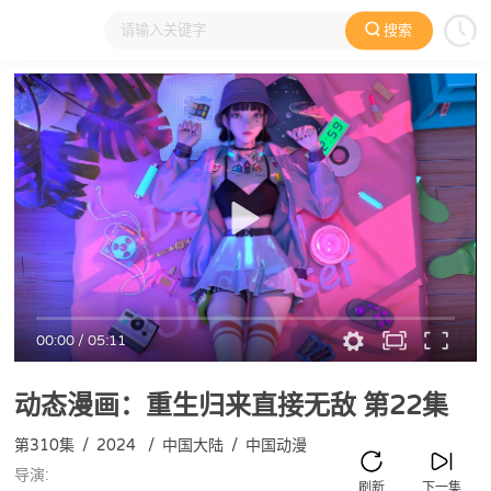
搜索
大家在看
日本动漫
国产动漫
欧美动漫
动漫电影
00:00
/
05:11
动态漫画：重生归来直接无敌
第22集
第310集
/
2024
/
中国大陆
/
中国动漫
导演:
刷新
下一集