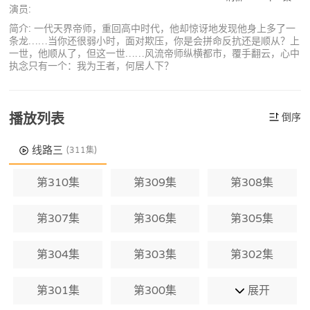
演员:
简介: 一代天界帝师，重回高中时代，他却惊讶地发现他身上多了一
条龙……当你还很弱小时，面对欺压，你是会拼命反抗还是顺从？上
一世，他顺从了，但这一世……风流帝师纵横都市，覆手翻云，心中
执念只有一个：我为王者，何居人下？
播放列表
倒序
线路三
(311集)
第310集
第309集
第308集
第307集
第306集
第305集
第304集
第303集
第302集
第301集
第300集
展开