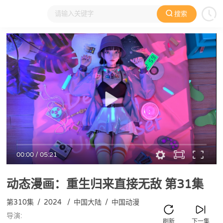
搜索
大家在看
日本动漫
国产动漫
欧美动漫
动漫电影
00:00
/
05:21
动态漫画：重生归来直接无敌
第31集
第310集
/
2024
/
中国大陆
/
中国动漫
导演:
刷新
下一集