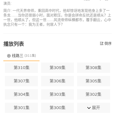
演员:
简介: 一代天界帝师，重回高中时代，他却惊讶地发现他身上多了一
条龙……当你还很弱小时，面对欺压，你是会拼命反抗还是顺从？上
一世，他顺从了，但这一世……风流帝师纵横都市，覆手翻云，心中
执念只有一个：我为王者，何居人下？
播放列表
倒序
线路三
(311集)
第310集
第309集
第308集
第307集
第306集
第305集
第304集
第303集
第302集
第301集
第300集
展开