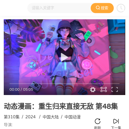
搜索
大家在看
日本动漫
国产动漫
欧美动漫
动漫电影
00:00
/
05:05
动态漫画：重生归来直接无敌
第48集
第310集
/
2024
/
中国大陆
/
中国动漫
导演:
刷新
下一集