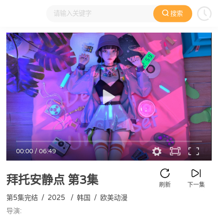
搜索
大家在看
日本动漫
国产动漫
欧美动漫
动漫电影
00:00
/
06:49
拜托安静点
第3集
刷新
下一集
第5集完结
/
2025
/
韩国
/
欧美动漫
导演: