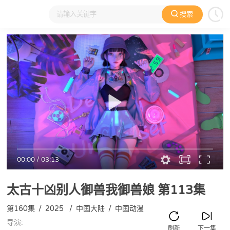
搜索
大家在看
日本动漫
国产动漫
欧美动漫
动漫电影
00:00
/
03:13
太古十凶别人御兽我御兽娘
第113集
第160集
/
2025
/
中国大陆
/
中国动漫
导演:
刷新
下一集