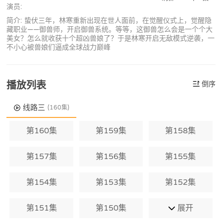
演员:
简介: 蛰伏三年，林寒重新出现在世人面前，在觉醒仪式上，觉醒隐
藏职业——御兽师，开启御兽系统。等等，这御兽怎么会是一个个大
美女？怎么就收获十个超凶兽娘了？于是林寒开启无敌模式逆袭，一
不小心被兽娘们逼成全球战力巅峰
播放列表
倒序
线路三
(160集)
第160集
第159集
第158集
第157集
第156集
第155集
第154集
第153集
第152集
第151集
第150集
展开