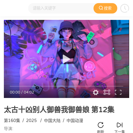
搜索
大家在看
日本动漫
国产动漫
欧美动漫
动漫电影
00:00
/
04:02
太古十凶别人御兽我御兽娘
第12集
第160集
/
2025
/
中国大陆
/
中国动漫
导演:
刷新
下一集