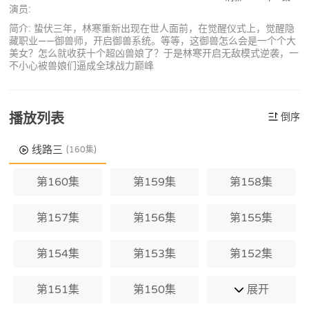
演员:
简介: 蛰伏三年，林寒重新出现在世人面前，在觉醒仪式上，觉醒隐
藏职业——御兽师，开启御兽系统。等等，这御兽怎么会是一个个大
美女？怎么就收获十个超凶兽娘了？于是林寒开启无敌模式逆袭，一
不小心被兽娘们逼成全球战力巅峰
播放列表
倒序
线路三
(160集)
第160集
第159集
第158集
第157集
第156集
第155集
第154集
第153集
第152集
第151集
第150集
展开