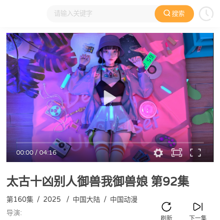
搜索
大家在看
日本动漫
国产动漫
欧美动漫
动漫电影
00:00
/
04:16
太古十凶别人御兽我御兽娘
第92集
第160集
/
2025
/
中国大陆
/
中国动漫
导演:
刷新
下一集