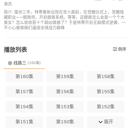
演员:
简介: 蛰伏三年，林寒重新出现在世人面前，在觉醒仪式上，觉醒隐
藏职业——御兽师，开启御兽系统。等等，这御兽怎么会是一个个大
美女？怎么就收获十个超凶兽娘了？于是林寒开启无敌模式逆袭，一
不小心被兽娘们逼成全球战力巅峰
播放列表
倒序
线路三
(160集)
第160集
第159集
第158集
第157集
第156集
第155集
第154集
第153集
第152集
第151集
第150集
展开