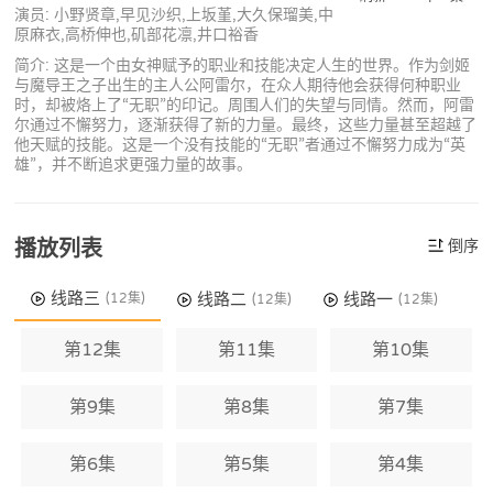
演员: 小野贤章,早见沙织,上坂堇,大久保瑠美,中
原麻衣,高桥伸也,矶部花凛,井口裕香
简介: 这是一个由女神赋予的职业和技能决定人生的世界。作为剑姬
与魔导王之子出生的主人公阿雷尔，在众人期待他会获得何种职业
时，却被烙上了“无职”的印记。周围人们的失望与同情。然而，阿雷
尔通过不懈努力，逐渐获得了新的力量。最终，这些力量甚至超越了
他天赋的技能。这是一个没有技能的“无职”者通过不懈努力成为“英
雄”，并不断追求更强力量的故事。
播放列表
倒序
线路三
线路二
线路一
(12集)
(12集)
(12集)
第12集
第11集
第10集
第9集
第8集
第7集
第6集
第5集
第4集