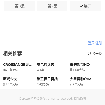
第3集
第2集
展开
登录
注册
相关推荐
换一换
CROSSANGE天使与龙的轮舞
灰色的迷宫
未来都市NO
第25集完结
全1集
第11集完结
曙光少女
拳王择日再战
火星异种OVA
第25集完结
第4集完结
第2集完结
© 2026
哈密瓜动漫
All rights reserved.
隐私政策