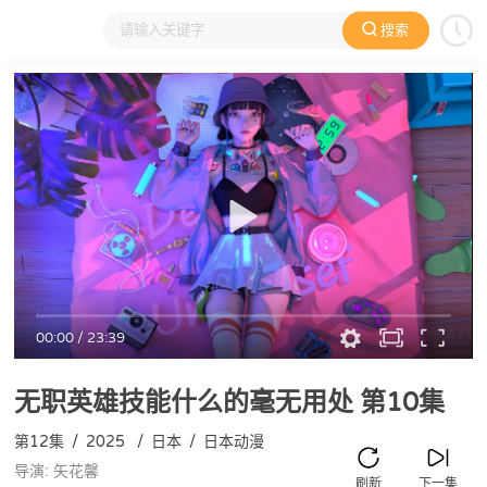
搜索
大家在看
日本动漫
国产动漫
欧美动漫
动漫电影
00:00
/
23:39
无职英雄技能什么的毫无用处
第10集
第12集
/
2025
/
日本
/
日本动漫
导演: 矢花馨
刷新
下一集