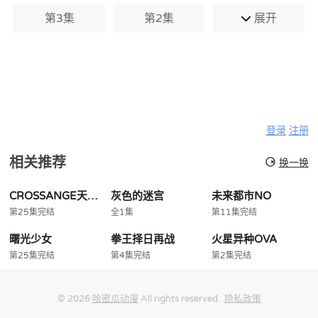
第3集
第2集
展开
登录
注册
相关推荐
换一换
CROSSANGE天使与龙的轮舞
灰色的迷宫
未来都市NO
第25集完结
全1集
第11集完结
曙光少女
拳王择日再战
火星异种OVA
第25集完结
第4集完结
第2集完结
© 2026
哈密瓜动漫
All rights reserved.
隐私政策