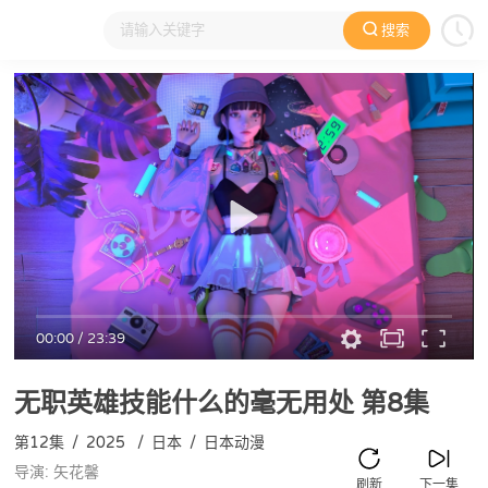
搜索
大家在看
日本动漫
国产动漫
欧美动漫
动漫电影
00:00
/
23:39
无职英雄技能什么的毫无用处
第8集
第12集
/
2025
/
日本
/
日本动漫
导演: 矢花馨
刷新
下一集