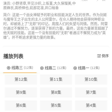
演员: 小野贤章,早见沙织,上坂堇,大久保瑠美,中
原麻衣,高桥伸也,矶部花凛,井口裕香
简介: 这是一个由女神赋予的职业和技能决定人生的世界。作为剑姬
与魔导王之子出生的主人公阿雷尔，在众人期待他会获得何种职业
时，却被烙上了“无职”的印记。周围人们的失望与同情。然而，阿雷
尔通过不懈努力，逐渐获得了新的力量。最终，这些力量甚至超越了
他天赋的技能。这是一个没有技能的“无职”者通过不懈努力成为“英
雄”，并不断追求更强力量的故事。
播放列表
倒序
线路三
线路二
线路一
(12集)
(12集)
(12集)
第12集
第11集
第10集
第9集
第8集
第7集
第6集
第5集
第4集