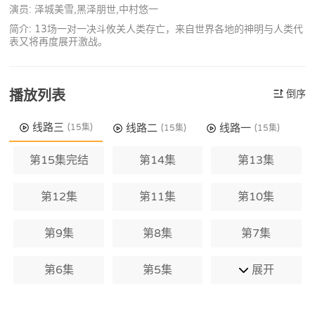
演员: 泽城美雪,黑泽朋世,中村悠一
简介: 13场一对一决斗攸关人类存亡，来自世界各地的神明与人类代
表又将再度展开激战。
播放列表
倒序
线路三
线路二
线路一
(15集)
(15集)
(15集)
第15集完结
第14集
第13集
第12集
第11集
第10集
第9集
第8集
第7集
第6集
第5集
展开