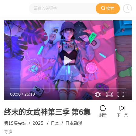
搜索
大家在看
日本动漫
国产动漫
欧美动漫
动漫电影
00:00
/
25:19
终末的女武神第三季
第6集
刷新
下一集
第15集完结
/
2025
/
日本
/
日本动漫
导演: