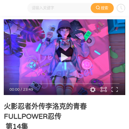
搜索
大家在看
日本动漫
国产动漫
欧美动漫
动漫电影
00:00
/
23:49
火影忍者外传李洛克的青春
FULLPOWER忍传
第14集