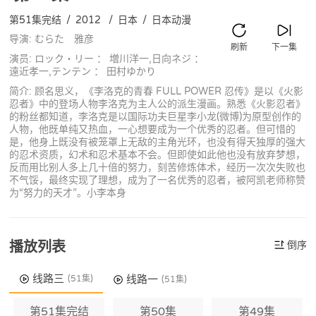
第51集完结
/
2012
/
日本
/
日本动漫
导演: むらた 雅彦
刷新
下一集
演员: ロック・リー ： 増川洋一,日向ネジ ：
遠近孝一,テンテン ： 田村ゆかり
简介: 顾名思义，《李洛克的青春 FULL POWER 忍传》是以《火影
忍者》中的登场人物李洛克为主人公的派生漫画。熟悉《火影忍者》
的粉丝都知道，李洛克是以国际功夫巨星李小龙(微博)为原型创作的
人物，他既单纯又热血，一心想要成为一个优秀的忍者。但可惜的
是，他身上既没有被笼罩上无敌的主角光环，也没有得天独厚的强大
的忍术资质，幻术和忍术基本不会。但即使如此他也没有放弃梦想，
反而用比别人多上几十倍的努力，刻苦修炼体术，经历一次次失败也
不气馁，最终实现了理想，成为了一名优秀的忍者，被阿凯老师称赞
为“努力的天才”。小李本身
播放列表
倒序
线路三
线路一
(51集)
(51集)
第51集完结
第50集
第49集