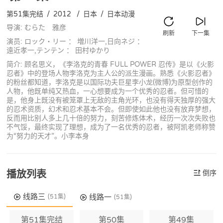
第51集完结
/
2012
/
日本
/
日本动漫
导演: むらた 雅彦
刷新
下一集
演员: ロック・リー ： 増川洋一,日向ネジ ：
遠近孝一,テンテン ： 田村ゆかり
简介: 顾名思义，《李洛克的青春 FULL POWER 忍传》是以《火影
忍者》中的登场人物李洛克为主人公的派生漫画。熟悉《火影忍者》
的粉丝都知道，李洛克是以国际功夫巨星李小龙(微博)为原型创作的
人物，他既单纯又热血，一心想要成为一个优秀的忍者。但可惜的
是，他身上既没有被笼罩上无敌的主角光环，也没有得天独厚的强大
的忍术资质，幻术和忍术基本不会。但即使如此他也没有放弃梦想，
反而用比别人多上几十倍的努力，刻苦修炼体术，经历一次次失败也
不气馁，最终实现了理想，成为了一名优秀的忍者，被阿凯老师称赞
为“努力的天才”。小李本身
播放列表
倒序
线路三
线路一
(51集)
(51集)
第51集完结
第50集
第49集