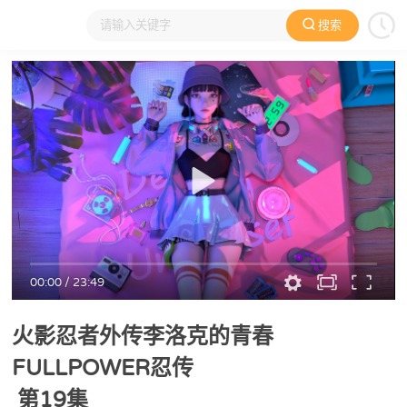
搜索
大家在看
日本动漫
国产动漫
欧美动漫
动漫电影
00:00
/
23:49
火影忍者外传李洛克的青春
FULLPOWER忍传
第19集