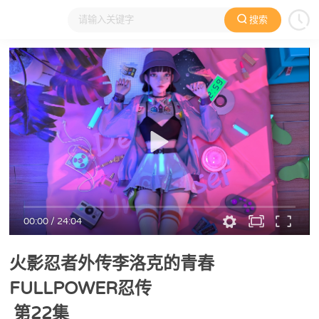
搜索
大家在看
日本动漫
国产动漫
欧美动漫
动漫电影
00:00
/
24:04
火影忍者外传李洛克的青春
FULLPOWER忍传
第22集