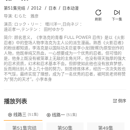
第51集完结
/
2012
/
日本
/
日本动漫
导演: むらた 雅彦
刷新
下一集
演员: ロック・リー ： 増川洋一,日向ネジ ：
遠近孝一,テンテン ： 田村ゆかり
简介: 顾名思义，《李洛克的青春 FULL POWER 忍传》是以《火影
忍者》中的登场人物李洛克为主人公的派生漫画。熟悉《火影忍者》
的粉丝都知道，李洛克是以国际功夫巨星李小龙(微博)为原型创作的
人物，他既单纯又热血，一心想要成为一个优秀的忍者。但可惜的
是，他身上既没有被笼罩上无敌的主角光环，也没有得天独厚的强大
的忍术资质，幻术和忍术基本不会。但即使如此他也没有放弃梦想，
反而用比别人多上几十倍的努力，刻苦修炼体术，经历一次次失败也
不气馁，最终实现了理想，成为了一名优秀的忍者，被阿凯老师称赞
为“努力的天才”。小李本身
播放列表
倒序
线路三
线路一
(51集)
(51集)
第51集完结
第50集
第49集