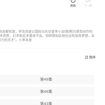
刷新
下一集
的粉丝都知道，李洛克是以国际功夫巨星李小龙(微博)为原型创作的
术资质，幻术和忍术基本不会。但即使如此他也没有放弃梦想，反
力的天才”。小李本身
倒序
第49集
第46集
第43集