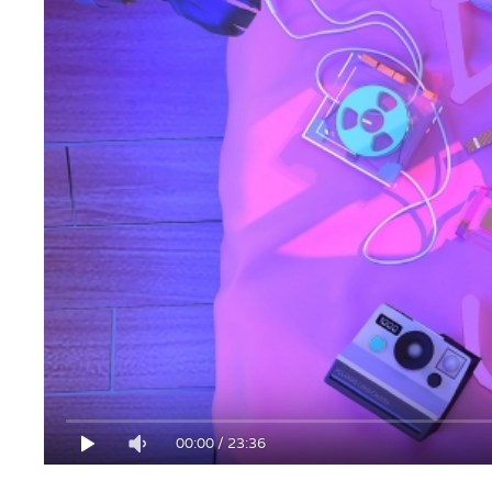
00:00
/
23:36