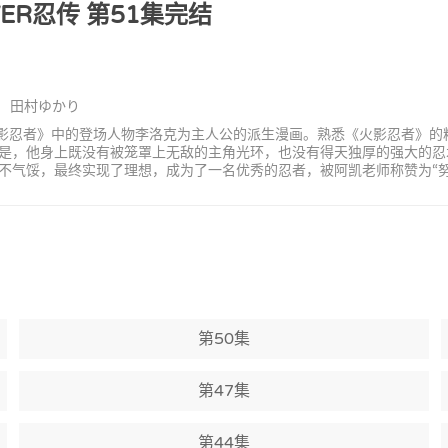
ER忍传
第51集完结
： 田村ゆかり
是以《火影忍者》中的登场人物李洛克为主人公的派生漫画。熟悉《火影忍者》
是，他身上既没有被笼罩上无敌的主角光环，也没有得天独厚的强大的忍
不气馁，最终实现了理想，成为了一名优秀的忍者，被阿凯老师称赞为“努
第50集
第47集
第44集