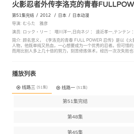
火影忍者外传李洛克的青春FULLPOW
第51集完结
/
2012
/
日本
/
日本动漫
导演: むらた 雅彦
演员: ロック・リー ： 増川洋一,日向ネジ ： 遠近孝一,テンテン 
简介: 顾名思义，《李洛克的青春 FULL POWER 忍传》
人物，他既单纯又热血，一心想要成为一个优秀的忍者。但可惜的
而用比别人多上几十倍的努力，刻苦修炼体术，经历一次次失败也
播放列表
线路三
线路一
(51集)
(51集)
第51集完结
第48集
第45集