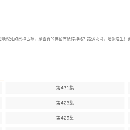
重死地深处的灵神古墓，是否真的存留有破碎神格？路途坎坷，险象迭生！
)
第431集
第428集
第425集