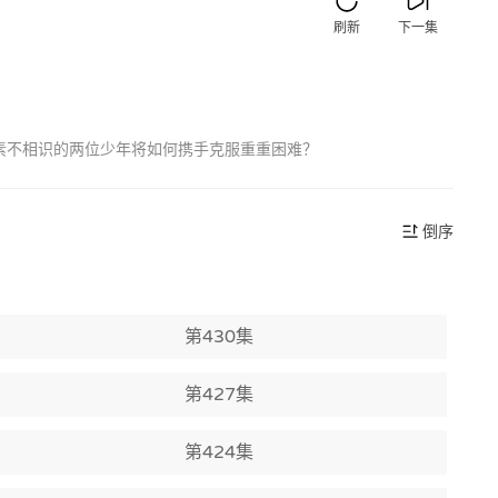
刷新
下一集
素不相识的两位少年将如何携手克服重重困难？
倒序
第430集
第427集
第424集