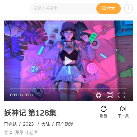
搜索
大家在看
日本动漫
国产动漫
欧美动漫
动漫电影
00:00
/
0:00
妖神记
第128集
刷新
下一集
已完结
/
2023
/
大陆
/
国产动漫
导演: 芹菜,叶老酒