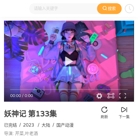
搜索
大家在看
日本动漫
国产动漫
欧美动漫
动漫电影
00:00
/
0:00
妖神记
第133集
刷新
下一集
已完结
/
2023
/
大陆
/
国产动漫
导演: 芹菜,叶老酒