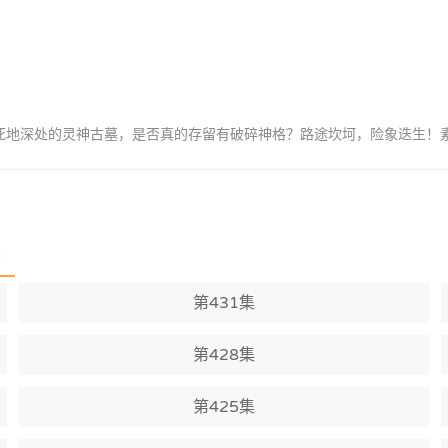
重死地深处的灵神古墓，是否真的存留有破碎神格？路途坎坷，险象迭生！
)
第431集
第428集
第425集