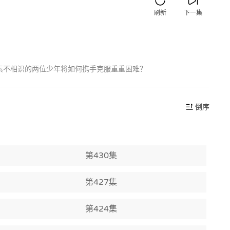
刷新
下一集
素不相识的两位少年将如何携手克服重重困难？
倒序
第430集
第427集
第424集