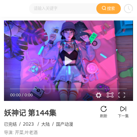
搜索
大家在看
日本动漫
国产动漫
欧美动漫
动漫电影
00:00
/
0:00
妖神记
第144集
刷新
下一集
已完结
/
2023
/
大陆
/
国产动漫
导演: 芹菜,叶老酒