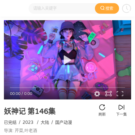
搜索
大家在看
日本动漫
国产动漫
欧美动漫
动漫电影
00:00
/
0:00
妖神记
第146集
刷新
下一集
已完结
/
2023
/
大陆
/
国产动漫
导演: 芹菜,叶老酒