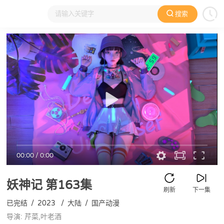
搜索
大家在看
日本动漫
国产动漫
欧美动漫
动漫电影
00:00
/
0:00
妖神记
第163集
刷新
下一集
已完结
/
2023
/
大陆
/
国产动漫
导演: 芹菜,叶老酒