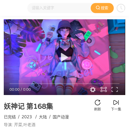
搜索
大家在看
日本动漫
国产动漫
欧美动漫
动漫电影
00:00
/
0:00
妖神记
第168集
刷新
下一集
已完结
/
2023
/
大陆
/
国产动漫
导演: 芹菜,叶老酒