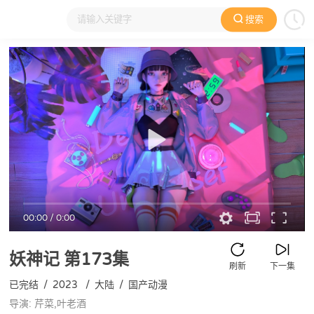
搜索
大家在看
日本动漫
国产动漫
欧美动漫
动漫电影
00:00
/
0:00
妖神记
第173集
刷新
下一集
已完结
/
2023
/
大陆
/
国产动漫
导演: 芹菜,叶老酒