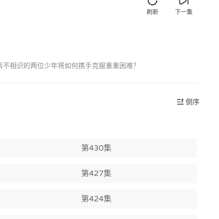
刷新
下一集
素不相识的两位少年将如何携手克服重重困难？
倒序
第430集
第427集
第424集