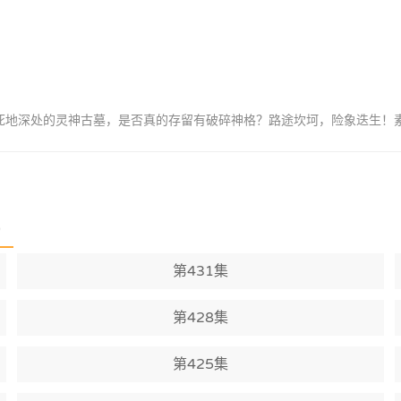
重死地深处的灵神古墓，是否真的存留有破碎神格？路途坎坷，险象迭生！
)
第431集
第428集
第425集