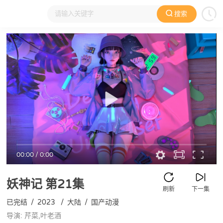
搜索
大家在看
日本动漫
国产动漫
欧美动漫
动漫电影
00:00
/
0:00
妖神记
第21集
刷新
下一集
已完结
/
2023
/
大陆
/
国产动漫
导演: 芹菜,叶老酒