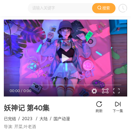
搜索
大家在看
日本动漫
国产动漫
欧美动漫
动漫电影
00:00
/
0:00
妖神记
第40集
刷新
下一集
已完结
/
2023
/
大陆
/
国产动漫
导演: 芹菜,叶老酒