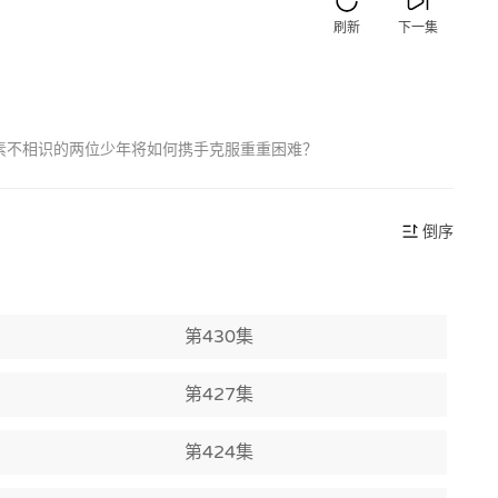
刷新
下一集
素不相识的两位少年将如何携手克服重重困难？
倒序
第430集
第427集
第424集