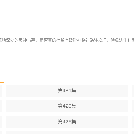
重死地深处的灵神古墓，是否真的存留有破碎神格？路途坎坷，险象迭生！
)
第431集
第428集
第425集