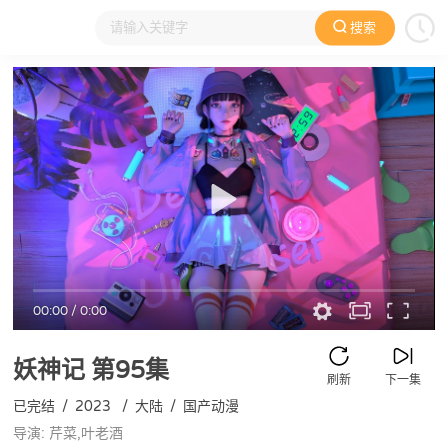
搜索
大家在看
日本动漫
国产动漫
欧美动漫
动漫电影
00:00
/
0:00
妖神记
第95集
刷新
下一集
已完结
/
2023
/
大陆
/
国产动漫
导演: 芹菜,叶老酒