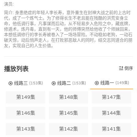
演员:
简介: 身患绝症的年轻人李长寿，意外重生在封神大战之前的上古时
代，成了一个炼气士。为了修得长生不老且能在残酷的洪荒安身立
命，他低调行事，凡事谋而后动，从不轻易步入危险之中，藏底牌，
修遁术，炼丹毒，直到有一天，他的师傅突然给他收了个师妹回来，
本想低调修行的李长寿被卷入了一场场冒险。不动稳如老狗，一动石
破天惊，动后悄声走人，在打败邪恶敌人的同时，结交志同道合的朋
友，实现自己的人生价值。
播放列表
倒序
线路一
线路三
线路二
(149集)
(153集)
(153集)
第149集
第148集
第147集
第146集
第145集
第144集
第143集
第142集
第141集