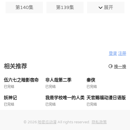
第140集
第139集
展开
登录
注册
相关推荐
换一换
伍六七之暗影宿命
非人哉第二季
秦侠
已完结
已完结
已完结
妖神记
我是学校唯一的人类
天官赐福动漫日语版
已完结
已完结
已完结
© 2026
哈密瓜动漫
All rights reserved.
隐私政策