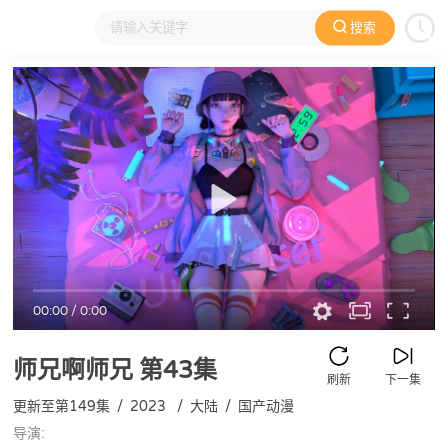
搜索
大家在看
日本动漫
国产动漫
欧美动漫
动漫电影
00:00
/
0:00
师兄啊师兄
第43集
刷新
下一集
更新至第149集
/
2023
/
大陆
/
国产动漫
导演: