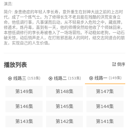
演员:
简介: 身患绝症的年轻人李长寿，意外重生在封神大战之前的上古时
代，成了一个炼气士。为了修得长生不老且能在残酷的洪荒安身立
命，他低调行事，凡事谋而后动，从不轻易步入危险之中，藏底牌，
修遁术，炼丹毒，直到有一天，他的师傅突然给他收了个师妹回来，
本想低调修行的李长寿被卷入了一场场冒险。不动稳如老狗，一动石
破天惊，动后悄声走人，在打败邪恶敌人的同时，结交志同道合的朋
友，实现自己的人生价值。
播放列表
倒序
线路一
线路三
线路二
(149集)
(153集)
(153集)
第149集
第148集
第147集
第146集
第145集
第144集
第143集
第142集
第141集