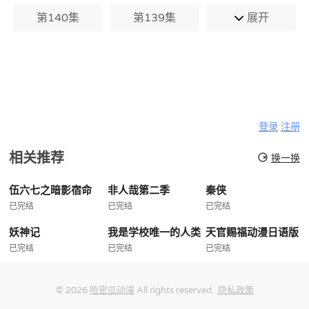
第140集
第139集
展开
登录
注册
相关推荐
换一换
伍六七之暗影宿命
非人哉第二季
秦侠
已完结
已完结
已完结
妖神记
我是学校唯一的人类
天官赐福动漫日语版
已完结
已完结
已完结
© 2026
哈密瓜动漫
All rights reserved.
隐私政策