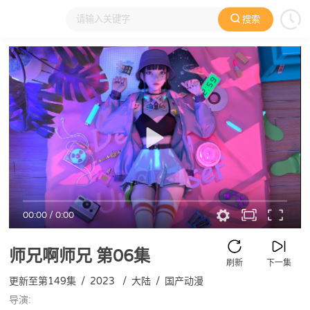
搜索
大家在看
日本动漫
国产动漫
欧美动漫
动漫电影
00:00
/
0:00
师兄啊师兄
第06集
刷新
下一集
更新至第149集
/
2023
/
大陆
/
国产动漫
导演: