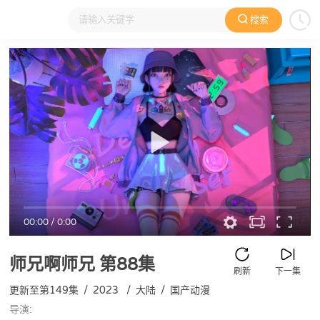
搜索
大家在看
日本动漫
国产动漫
欧美动漫
动漫电影
00:00
/
0:00
师兄啊师兄
第88集
刷新
下一集
更新至第149集
/
2023
/
大陆
/
国产动漫
导演: