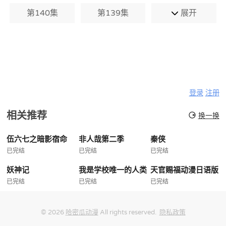
第140集
第139集
展开
登录
注册
相关推荐
换一换
伍六七之暗影宿命
非人哉第二季
秦侠
已完结
已完结
已完结
妖神记
我是学校唯一的人类
天官赐福动漫日语版
已完结
已完结
已完结
© 2026
哈密瓜动漫
All rights reserved.
隐私政策