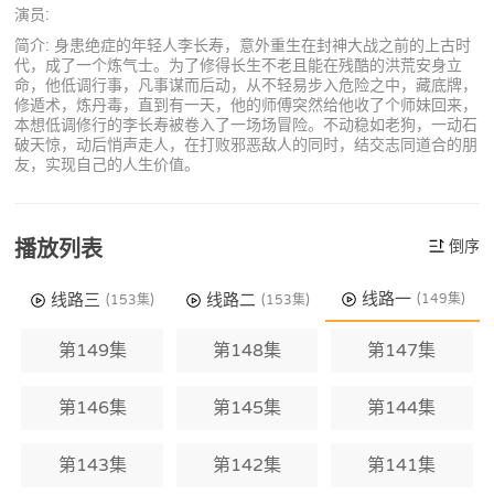
演员:
简介: 身患绝症的年轻人李长寿，意外重生在封神大战之前的上古时
代，成了一个炼气士。为了修得长生不老且能在残酷的洪荒安身立
命，他低调行事，凡事谋而后动，从不轻易步入危险之中，藏底牌，
修遁术，炼丹毒，直到有一天，他的师傅突然给他收了个师妹回来，
本想低调修行的李长寿被卷入了一场场冒险。不动稳如老狗，一动石
破天惊，动后悄声走人，在打败邪恶敌人的同时，结交志同道合的朋
友，实现自己的人生价值。
播放列表
倒序
线路一
线路三
线路二
(149集)
(153集)
(153集)
第149集
第148集
第147集
第146集
第145集
第144集
第143集
第142集
第141集