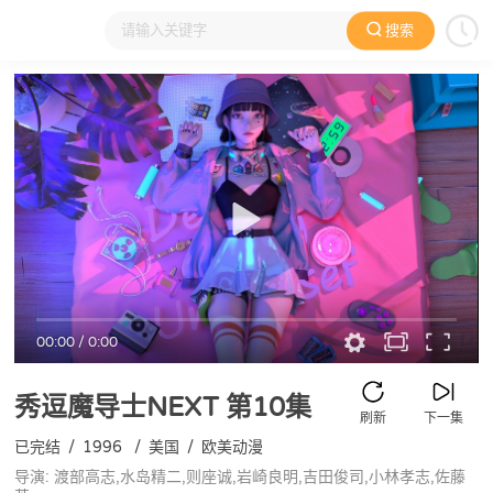
搜索
大家在看
日本动漫
国产动漫
欧美动漫
动漫电影
00:00
/
0:00
秀逗魔导士NEXT
第10集
刷新
下一集
已完结
/
1996
/
美国
/
欧美动漫
导演: 渡部高志,水岛精二,则座诚,岩崎良明,吉田俊司,小林孝志,佐藤