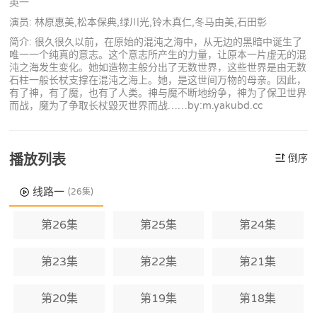
英一
演员: 林原惠美,松本保典,绿川光,铃木真仁,冬马由美,石田彰
简介: 很久很久以前，在原始的混沌之海中，从无边的黑暗中诞生了
唯一一个纯真的意志。这个意志所产生的力量，让原本一片虛无的混
沌之海发生变化。她如造物主般分出了无数世界，这些世界是由无数
石柱一般长杖支撑在混沌之海上。她，是这世间万物的母亲。因此，
有了神，有了魔，也有了人类。神与魔不断地纷争，神为了保卫世界
而战，魔为了争取长杖毀灭世界而战……by:m.yakubd.cc
播放列表
倒序
线路一
(26集)
第26集
第25集
第24集
第23集
第22集
第21集
第20集
第19集
第18集