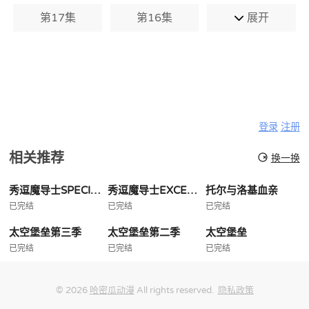
第17集
第16集
展开
登录
注册
相关推荐
换一换
秀逗魔导士SPECIAL
秀逗魔导士EXCELLENT
托尔与洛基血亲
已完结
已完结
已完结
太空堡垒第三季
太空堡垒第二季
太空堡垒
已完结
已完结
已完结
© 2026
哈密瓜动漫
All rights reserved.
隐私政策