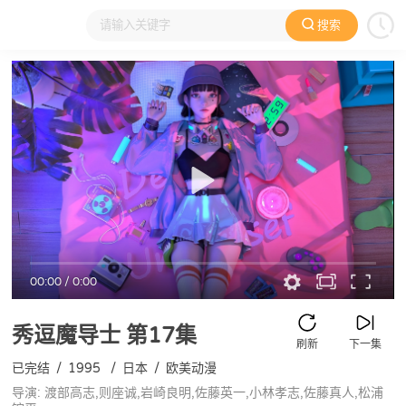
搜索
大家在看
日本动漫
国产动漫
欧美动漫
动漫电影
00:00
/
0:00
秀逗魔导士
第17集
刷新
下一集
已完结
/
1995
/
日本
/
欧美动漫
导演: 渡部高志,则座诚,岩崎良明,佐藤英一,小林孝志,佐藤真人,松浦