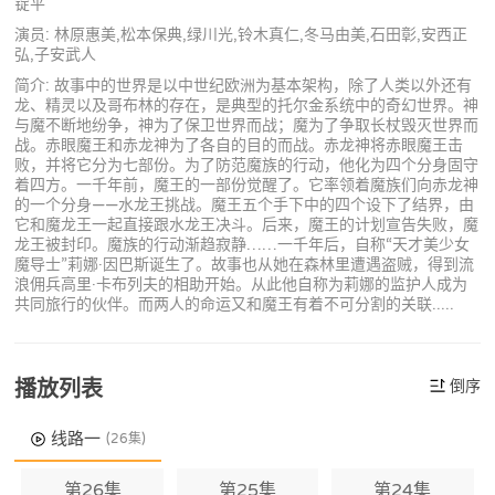
锭平
演员: 林原惠美,松本保典,绿川光,铃木真仁,冬马由美,石田彰,安西正
弘,子安武人
简介: 故事中的世界是以中世纪欧洲为基本架构，除了人类以外还有
龙、精灵以及哥布林的存在，是典型的托尔金系统中的奇幻世界。神
与魔不断地纷争，神为了保卫世界而战；魔为了争取长杖毁灭世界而
战。赤眼魔王和赤龙神为了各自的目的而战。赤龙神将赤眼魔王击
败，并将它分为七部份。为了防范魔族的行动，他化为四个分身固守
着四方。一千年前，魔王的一部份觉醒了。它率领着魔族们向赤龙神
的一个分身——水龙王挑战。魔王五个手下中的四个设下了结界，由
它和魔龙王一起直接跟水龙王决斗。后来，魔王的计划宣告失败，魔
龙王被封印。魔族的行动渐趋寂静……一千年后，自称“天才美少女
魔导士”莉娜·因巴斯诞生了。故事也从她在森林里遭遇盗贼，得到流
浪佣兵高里·卡布列夫的相助开始。从此他自称为莉娜的监护人成为
共同旅行的伙伴。而两人的命运又和魔王有着不可分割的关联.....
播放列表
倒序
线路一
(26集)
第26集
第25集
第24集