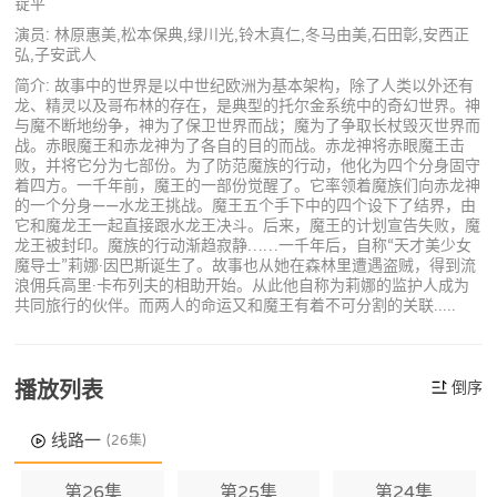
锭平
演员: 林原惠美,松本保典,绿川光,铃木真仁,冬马由美,石田彰,安西正
弘,子安武人
简介: 故事中的世界是以中世纪欧洲为基本架构，除了人类以外还有
龙、精灵以及哥布林的存在，是典型的托尔金系统中的奇幻世界。神
与魔不断地纷争，神为了保卫世界而战；魔为了争取长杖毁灭世界而
战。赤眼魔王和赤龙神为了各自的目的而战。赤龙神将赤眼魔王击
败，并将它分为七部份。为了防范魔族的行动，他化为四个分身固守
着四方。一千年前，魔王的一部份觉醒了。它率领着魔族们向赤龙神
的一个分身——水龙王挑战。魔王五个手下中的四个设下了结界，由
它和魔龙王一起直接跟水龙王决斗。后来，魔王的计划宣告失败，魔
龙王被封印。魔族的行动渐趋寂静……一千年后，自称“天才美少女
魔导士”莉娜·因巴斯诞生了。故事也从她在森林里遭遇盗贼，得到流
浪佣兵高里·卡布列夫的相助开始。从此他自称为莉娜的监护人成为
共同旅行的伙伴。而两人的命运又和魔王有着不可分割的关联.....
播放列表
倒序
线路一
(26集)
第26集
第25集
第24集