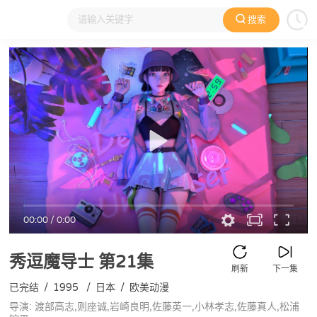
搜索
大家在看
日本动漫
国产动漫
欧美动漫
动漫电影
00:00
/
0:00
秀逗魔导士
第21集
刷新
下一集
已完结
/
1995
/
日本
/
欧美动漫
导演: 渡部高志,则座诚,岩崎良明,佐藤英一,小林孝志,佐藤真人,松浦