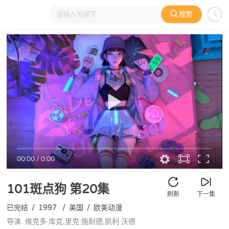
搜索
大家在看
日本动漫
国产动漫
欧美动漫
动漫电影
00:00
/
0:00
101斑点狗
第20集
刷新
下一集
已完结
/
1997
/
美国
/
欧美动漫
导演: 维克多·库克,里克·施耐德,凯利·沃德