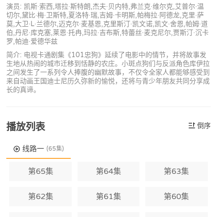
演员: 凯斯·索西,塔拉·斯特朗,杰夫·贝内特,弗兰克·维尔克,艾普尔·温
切尔,黛比·梅·卫斯特,夏洛特·瑞,吉姆·卡明斯,帕梅拉·阿德龙,克里·萨
莫,大卫·L·兰德尔,迈克尔·麦基恩,克里斯汀·凯文诺,凯文·舍恩,帕姆·道
伯,丹尼·库克塞,莱恩·托冉,玛拉·吉布斯,特蕾丝·麦克尼尔,贾斯汀·沉卡
罗,帕迪·爱德华兹
简介: 电视卡通剧集《101忠狗》延续了电影中的情节，并将故事发
生地从热闹的城市迁移到恬静的农庄。小斑点狗们与反派角色库伊拉
之间发生了一系列令人捧腹的幽默故事，不仅令全家人都能够感受到
来自动画王国迪士尼历久弥新的愉悦，还将与青少年朋友共同分享成
长的真谛。
播放列表
倒序
线路一
(65集)
第65集
第64集
第63集
第62集
第61集
第60集