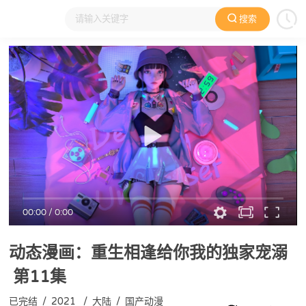
搜索
大家在看
日本动漫
国产动漫
欧美动漫
动漫电影
00:00
/
0:00
动态漫画：重生相逢给你我的独家宠溺
第11集
已完结
/
2021
/
大陆
/
国产动漫