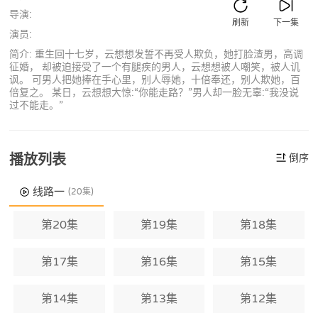
导演:
刷新
下一集
演员:
简介: 重生回十七岁，云想想发誓不再受人欺负，她打脸渣男，高调
征婚， 却被迫接受了一个有腿疾的男人，云想想被人嘲笑，被人讥
讽。 可男人把她捧在手心里，别人辱她，十倍奉还，别人欺她，百
倍复之。 某日，云想想大惊:“你能走路？”男人却一脸无辜:“我没说
过不能走。”
播放列表
倒序
线路一
(20集)
第20集
第19集
第18集
第17集
第16集
第15集
第14集
第13集
第12集