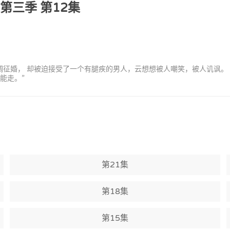
溺第三季
第12集
调征婚， 却被迫接受了一个有腿疾的男人，云想想被人嘲笑，被人讥讽。
能走。”
第21集
第18集
第15集