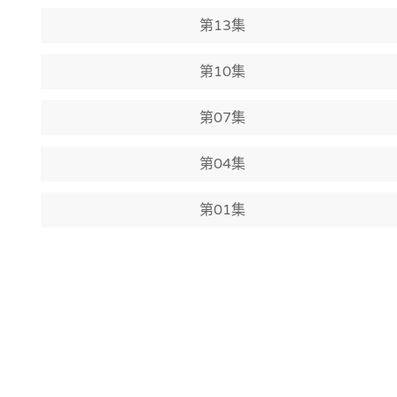
第13集
第10集
第07集
第04集
第01集
相关推荐