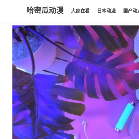
哈密瓜动漫
大家在看
日本动漫
国产动
大家在看
日本动漫
国产动漫
欧美动漫
动漫