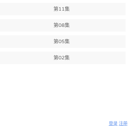
第11集
第08集
第05集
第02集
登录
注册
换一换