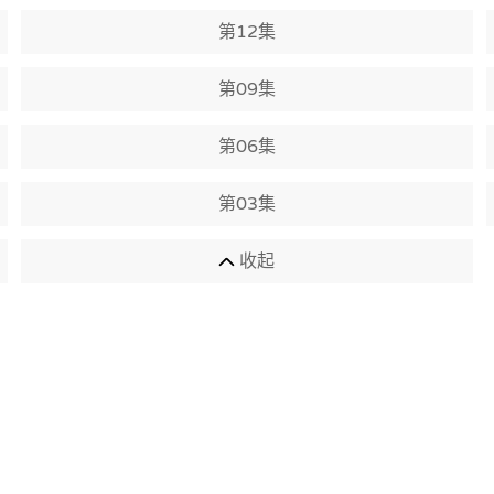
第12集
第09集
第06集
第03集
收起