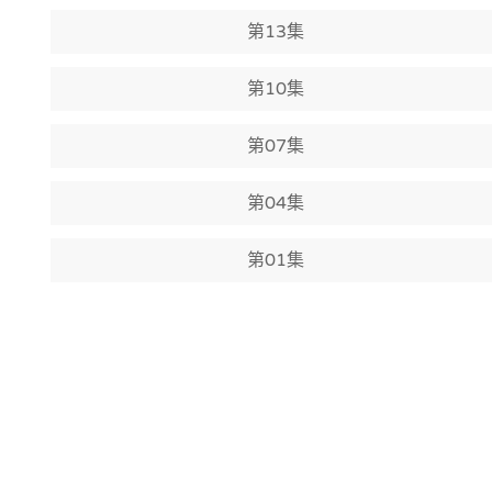
第13集
第10集
第07集
第04集
第01集
相关推荐