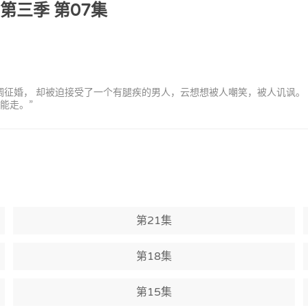
溺第三季
第07集
调征婚， 却被迫接受了一个有腿疾的男人，云想想被人嘲笑，被人讥讽。
能走。”
第21集
第18集
第15集