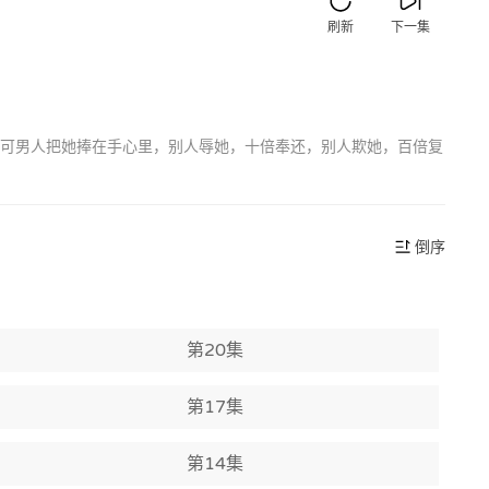
刷新
下一集
 可男人把她捧在手心里，别人辱她，十倍奉还，别人欺她，百倍复
倒序
第20集
第17集
第14集