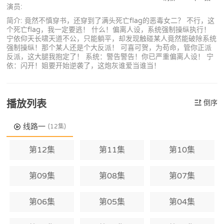
演员:
简介: 竟然不慎穿书，还穿到了满头死亡flag的恶毒女二？ 不行，这
个死亡flag，我一定要逃！ 什么！偏离人设，系统强制操纵执行！
宁依仰天长啸天道不公，只能躺平，却发现触碰某人竟然能破除系统
强制操纵！那个某人还是个大反派！ 可喜可贺，为苟命，管你正派
反派，这大腿我抱定了！ 系统：警告警告！你已严重偏离人设！ 宁
依：闪开！姐要开始逆袭了，这炮灰谁爱当谁当！
播放列表
倒序
线路一
(12集)
第12集
第11集
第10集
第09集
第08集
第07集
第06集
第05集
第04集