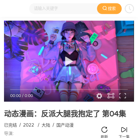
搜索
大家在看
日本动漫
国产动漫
欧美动漫
动漫电影
00:00
/
0:00
动态漫画：反派大腿我抱定了
第04集
已完结
/
2022
/
大陆
/
国产动漫
导演:
刷新
下一集