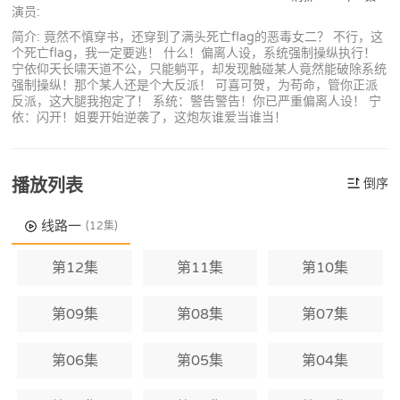
演员:
简介: 竟然不慎穿书，还穿到了满头死亡flag的恶毒女二？ 不行，这
个死亡flag，我一定要逃！ 什么！偏离人设，系统强制操纵执行！
宁依仰天长啸天道不公，只能躺平，却发现触碰某人竟然能破除系统
强制操纵！那个某人还是个大反派！ 可喜可贺，为苟命，管你正派
反派，这大腿我抱定了！ 系统：警告警告！你已严重偏离人设！ 宁
依：闪开！姐要开始逆袭了，这炮灰谁爱当谁当！
播放列表
倒序
线路一
(12集)
第12集
第11集
第10集
第09集
第08集
第07集
第06集
第05集
第04集