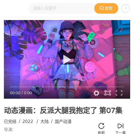
搜索
大家在看
日本动漫
国产动漫
欧美动漫
动漫电影
00:00
/
0:00
动态漫画：反派大腿我抱定了
第07集
已完结
/
2022
/
大陆
/
国产动漫
导演:
刷新
下一集