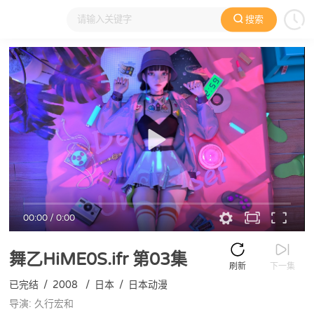
搜索
大家在看
日本动漫
国产动漫
欧美动漫
动漫电影
00:00
/
0:00
舞乙HiME0S.ifr
第03集
刷新
下一集
已完结
/
2008
/
日本
/
日本动漫
导演: 久行宏和