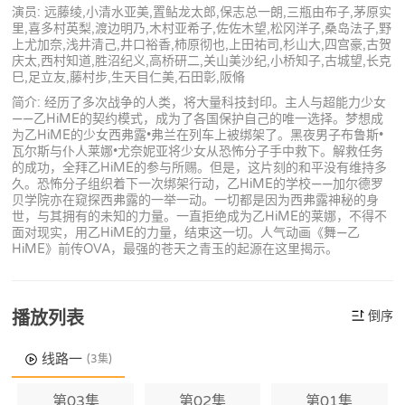
演员: 远藤绫,小清水亚美,置鲇龙太郎,保志总一朗,三瓶由布子,茅原实
里,喜多村英梨,渡边明乃,木村亚希子,佐佐木望,松冈洋子,桑岛法子,野
上尤加奈,浅井清己,井口裕香,柿原彻也,上田祐司,杉山大,四宫豪,古贺
庆太,西村知道,胜沼纪义,高桥研二,关山美沙纪,小桥知子,古城望,长克
巳,足立友,藤村步,生天目仁美,石田彰,阪脩
简介: 经历了多次战争的人类，将大量科技封印。主人与超能力少女
——乙HiME的契约模式，成为了各国保护自己的唯一选择。梦想成
为乙HiME的少女西弗露•弗兰在列车上被绑架了。黑夜男子布鲁斯•
瓦尔斯与仆人莱娜•尤奈妮亚将少女从恐怖分子手中救下。解救任务
的成功，全拜乙HiME的参与所赐。但是，这片刻的和平没有维持多
久。恐怖分子组织着下一次绑架行动，乙HiME的学校——加尔德罗
贝学院亦在窥探西弗露的一举一动。一切都是因为西弗露神秘的身
世，与其拥有的未知的力量。一直拒绝成为乙HiME的莱娜，不得不
面对现实，用乙HiME的力量，结束这一切。人气动画《舞—乙
HiME》前传OVA，最强的苍天之青玉的起源在这里揭示。
播放列表
倒序
线路一
(3集)
第03集
第02集
第01集