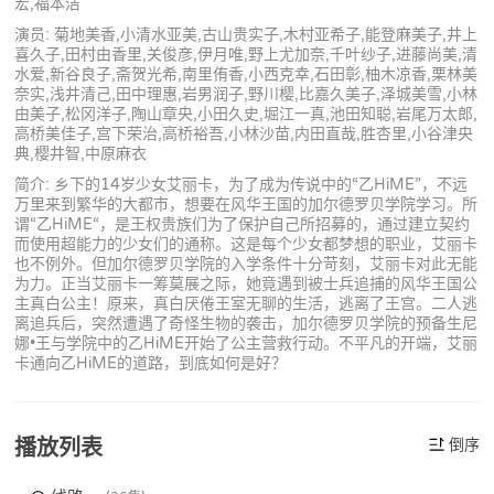
宏,福本洁
演员: 菊地美香,小清水亚美,古山贵实子,木村亚希子,能登麻美子,井上
喜久子,田村由香里,关俊彦,伊月唯,野上尤加奈,千叶纱子,进藤尚美,清
水爱,新谷良子,斋贺光希,南里侑香,小西克幸,石田彰,柚木凉香,栗林美
奈实,浅井清己,田中理惠,岩男润子,野川樱,比嘉久美子,泽城美雪,小林
由美子,松冈洋子,陶山章央,小田久史,堀江一真,池田知聪,岩尾万太郎,
高桥美佳子,宫下荣治,高桥裕吾,小林沙苗,内田直哉,胜杏里,小谷津央
典,樱井智,中原麻衣
简介: 乡下的14岁少女艾丽卡，为了成为传说中的“乙HiME”，不远
万里来到繁华的大都市，想要在风华王国的加尔德罗贝学院学习。所
谓“乙HiME“，是王权贵族们为了保护自己所招募的，通过建立契约
而使用超能力的少女们的通称。这是每个少女都梦想的职业，艾丽卡
也不例外。但加尔德罗贝学院的入学条件十分苛刻，艾丽卡对此无能
为力。正当艾丽卡一筹莫展之际，她竟遇到被士兵追捕的风华王国公
主真白公主！原来，真白厌倦王室无聊的生活，逃离了王宫。二人逃
离追兵后，突然遭遇了奇怪生物的袭击，加尔德罗贝学院的预备生尼
娜•王与学院中的乙HiME开始了公主营救行动。不平凡的开端，艾丽
卡通向乙HiME的道路，到底如何是好？
播放列表
倒序