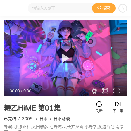
搜索
大家在看
日本动漫
国产动漫
欧美动漫
动漫电影
00:00
/
0:00
舞乙HiME
第01集
刷新
下一集
已完结
/
2005
/
日本
/
日本动漫
导演: 小原正和,太田雅彦,宅野诚起,长井龙雪,小野学,渡边哲哉,南康