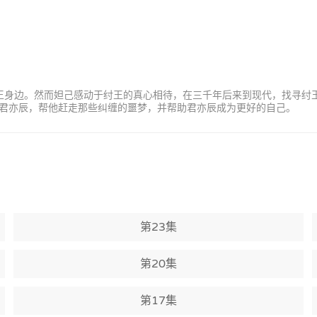
纣王身边。然而妲己感动于纣王的真心相待，在三千年后来到现代，找寻纣
君亦辰，帮他赶走那些纠缠的噩梦，并帮助君亦辰成为更好的自己。
第23集
第20集
第17集