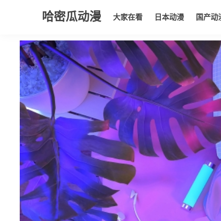
哈密瓜动漫
大家在看
日本动漫
国产动
大家在看
日本动漫
国产动漫
欧美动漫
动漫