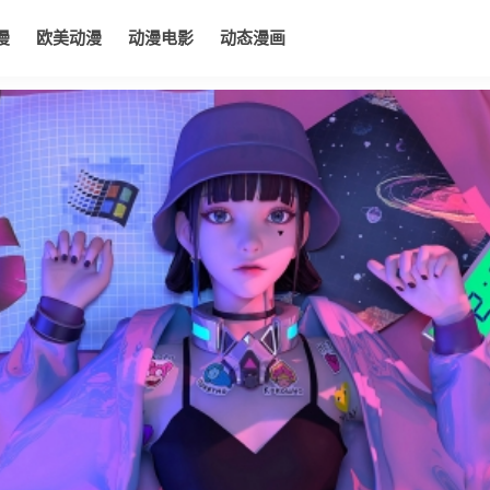
漫
欧美动漫
动漫电影
动态漫画
电影
动态漫画